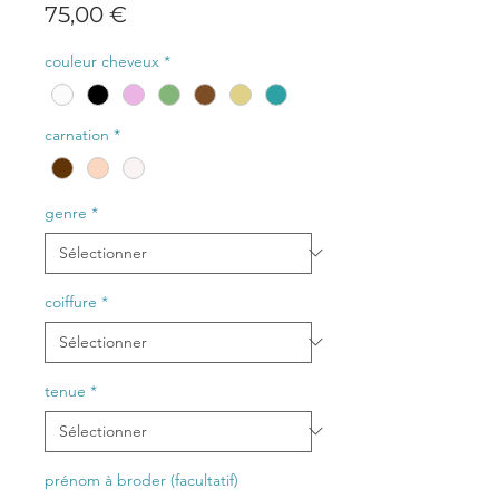
Prix
75,00 €
couleur cheveux
*
carnation
*
genre
*
coiffure
*
tenue
*
prénom à broder (facultatif)