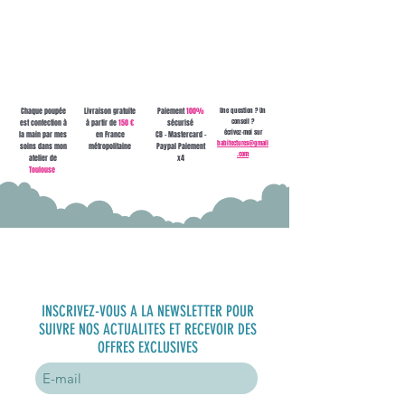
contact ou à
babitectures@gmail.com !
Chaque poupée
Livraison gratuite
Paiement
100%
Une question ? Un
conseil ?
est confection à
à partir de
150 €
sécurisé
écrivez-moi sur
la main par mes
en France
CB - Mastercard -
babitectures@gmail
soins dans mon
métropolitaine
Paypal Paiement
.com
atelier de
x4
Toulouse
S'inscrire à
la newsletter
INSCRIVEZ-VOUS A LA NEWSLETTER POUR
SUIVRE NOS ACTUALITES ET RECEVOIR DES
OFFRES EXCLUSIVES