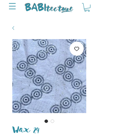
tectu
re
BABI
Wax 24