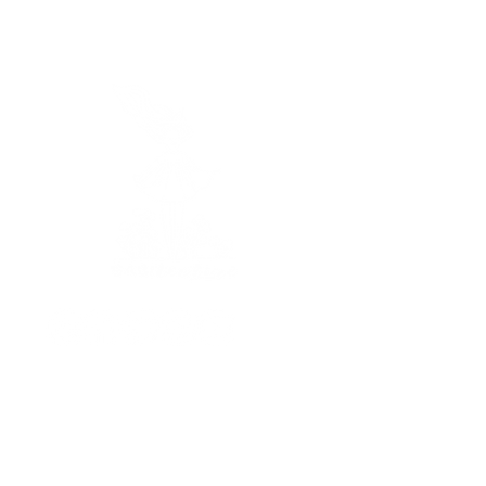
Horaires
Je vous réponds
du lundi au vendredi
de 9h à 17h