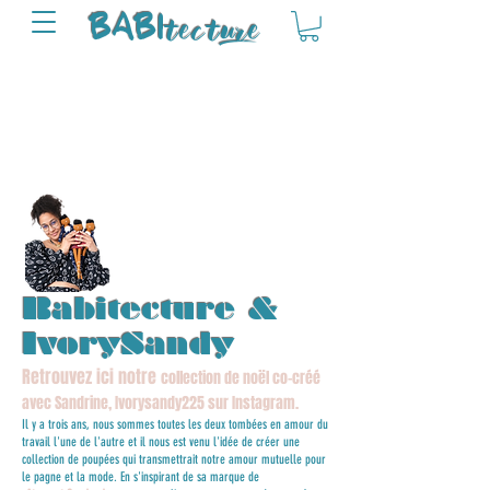
tectu
re
BABI
Babitecture &
IvorySandy
Retrouvez ici notre
collection de
noël
co-créé
avec
Sandrine, Ivorysandy225
sur
Instagram
.
Il y a trois ans, nous sommes toutes les deux tombées en amour du
travail l'une de l'autre et il nous est venu l'idée de créer une
collection de poupées qui transmettrait notre amour mutuelle pour
le pagne et la mode. En s'inspirant de sa marque de