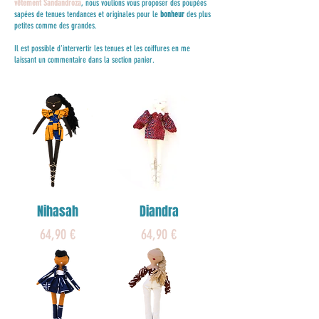
vêtement
Sandandroza
, nous voulions vous proposer des poupées
sapées de tenues tendances et originales pour le
bonheur
des plus
petites comme des grandes.
Il est possible d'intervertir les tenues et les coiffures en me
laissant un commentaire dans la section panier.
NEW !
NEW !
Nihasah
Diandra
Prix
Prix
64,90 €
64,90 €
NEW !
NEW !