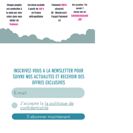
Chaque poupée
Livraison gratuite
Paiement
100%
Une question ? Un
conseil ?
est confection à
à partir de
150 €
sécurisé
écrivez-moi sur
la main par mes
en France
CB - Mastercard -
babitectures@gmail
soins dans mon
métropolitaine
Paypal Paiement
.com
atelier de
x4
Toulouse
S'inscrire à
la newsletter
INSCRIVEZ-VOUS A LA NEWSLETTER POUR
SUIVRE NOS ACTUALITES ET RECEVOIR DES
OFFRES EXCLUSIVES
J'accepte la
la politique de
confidentialité
S'abonner maintenant