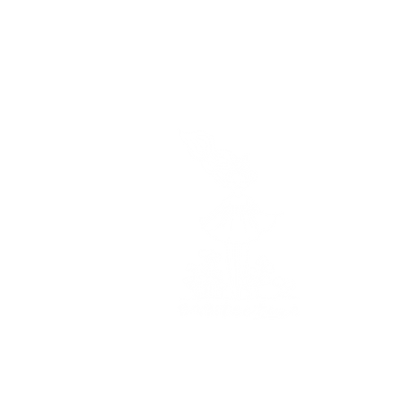
A p
Mon hist
Mes en
Hor
Je vous
du lundi
de 9h à 