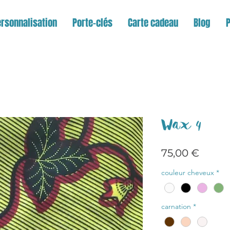
rsonnalisation
Porte-clés
Carte cadeau
Blog
Wax 4
Prix
75,00 €
couleur cheveux
*
carnation
*