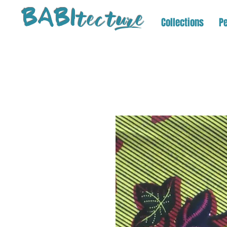
tectu
re
BABI
Collections
Pe