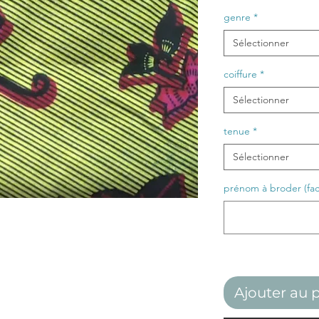
genre
*
Sélectionner
coiffure
*
Sélectionner
tenue
*
Sélectionner
prénom à broder (facu
Ajouter au 