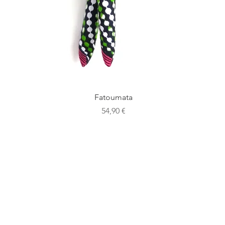
Aperçu rapide
Fatoumata
Prix
54,90 €