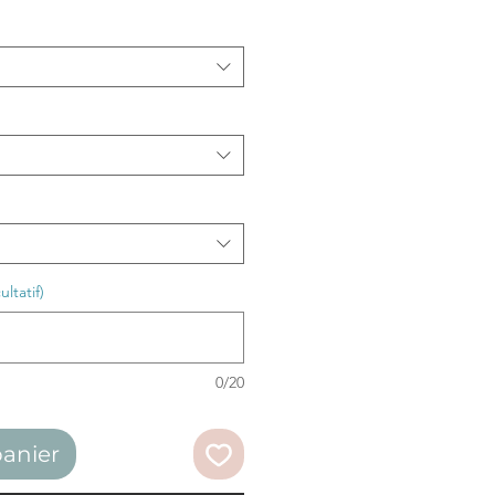
ltatif)
0/20
panier