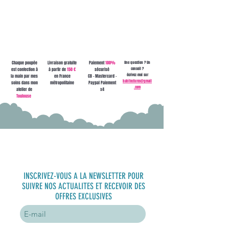
contact ou à
babitectures@gmail.com !
Chaque poupée
Livraison gratuite
Paiement
100%
Une question ? Un
conseil ?
est confection à
à partir de
150 €
sécurisé
écrivez-moi sur
la main par mes
en France
CB - Mastercard -
babitectures@gmail
soins dans mon
métropolitaine
Paypal Paiement
.com
atelier de
x4
Toulouse
S'inscrire à
la newsletter
INSCRIVEZ-VOUS A LA NEWSLETTER POUR
SUIVRE NOS ACTUALITES ET RECEVOIR DES
OFFRES EXCLUSIVES