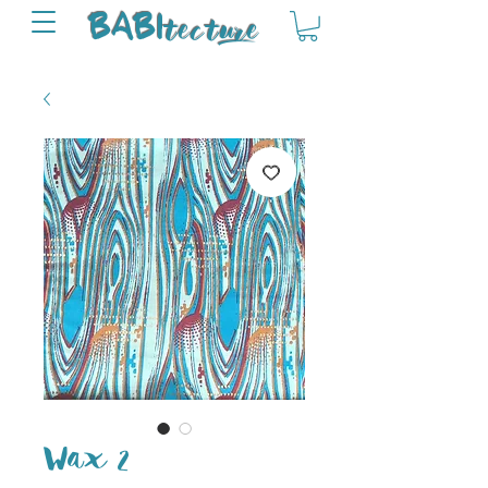
tectu
re
BABI
Wax 2