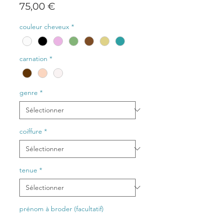
Prix
75,00 €
couleur cheveux
*
carnation
*
genre
*
coiffure
*
tenue
*
prénom à broder (facultatif)