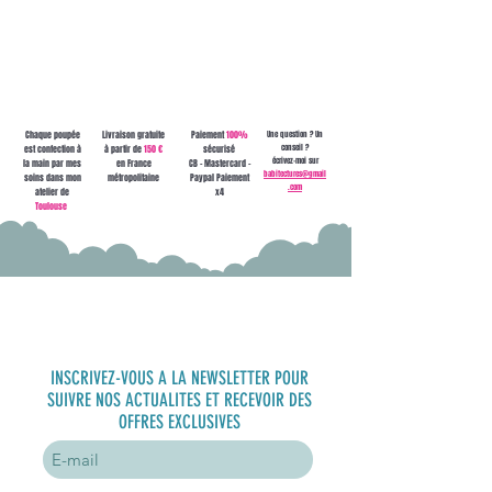
contact ou à
babitectures@gmail.com !
Chaque poupée
Livraison gratuite
Paiement
100%
Une question ? Un
conseil ?
est confection à
à partir de
150 €
sécurisé
écrivez-moi sur
la main par mes
en France
CB - Mastercard -
babitectures@gmail
soins dans mon
métropolitaine
Paypal Paiement
.com
atelier de
x4
Toulouse
S'inscrire à
la newsletter
INSCRIVEZ-VOUS A LA NEWSLETTER POUR
SUIVRE NOS ACTUALITES ET RECEVOIR DES
OFFRES EXCLUSIVES