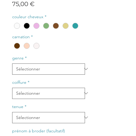
Prix
75,00 €
couleur cheveux
*
carnation
*
genre
*
coiffure
*
tenue
*
prénom à broder (facultatif)