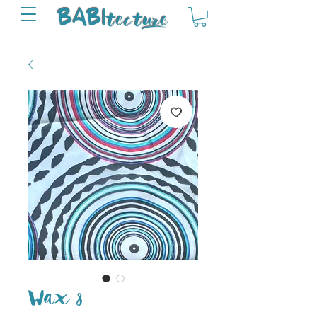
tectu
re
BABI
Wax 8