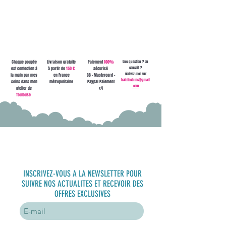
contact ou à
babitectures@gmail.com !
Chaque poupée
Livraison gratuite
Paiement
100%
Une question ? Un
conseil ?
est confection à
à partir de
150 €
sécurisé
écrivez-moi sur
la main par mes
en France
CB - Mastercard -
babitectures@gmail
soins dans mon
métropolitaine
Paypal Paiement
.com
atelier de
x4
Toulouse
S'inscrire à
la newsletter
INSCRIVEZ-VOUS A LA NEWSLETTER POUR
SUIVRE NOS ACTUALITES ET RECEVOIR DES
OFFRES EXCLUSIVES