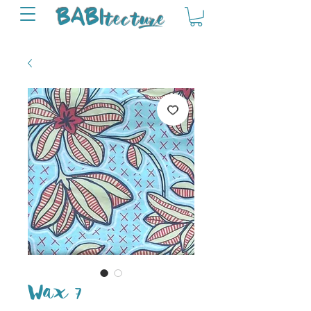
tectu
re
BABI
Wax 7