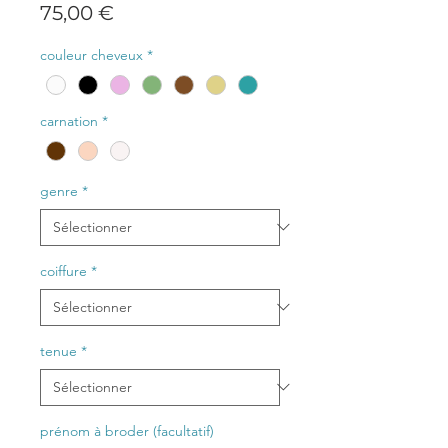
Prix
75,00 €
couleur cheveux
*
carnation
*
genre
*
coiffure
*
tenue
*
prénom à broder (facultatif)