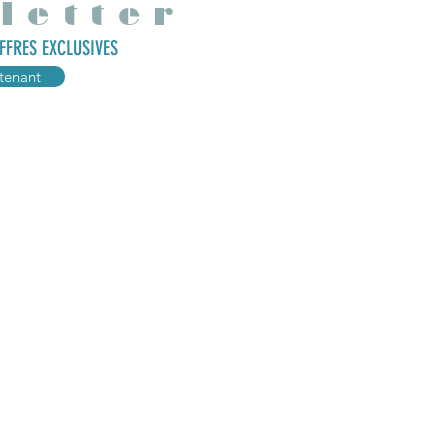
letter
FFRES EXCLUSIVES
tenant
ations
Mes produits
r
Babidolls et babiboys
Babidoudous
Poupées fantastiques