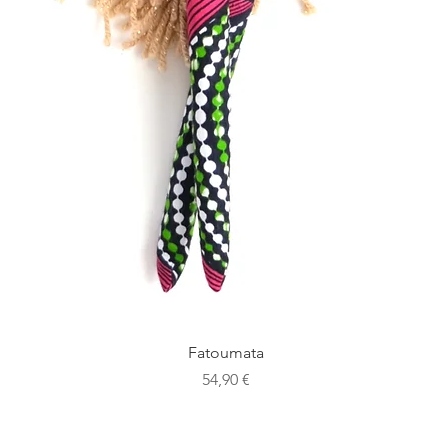
Aperçu rapide
Fatoumata
Prix
54,90 €