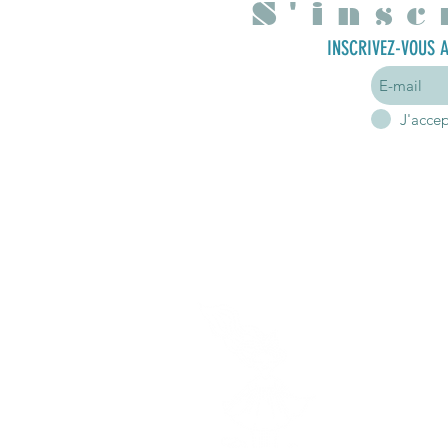
S'insc
INSCRIVEZ-VOUS A
J'acce
A p
Mon hist
Mes en
Hor