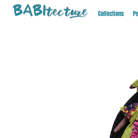
tectu
re
BABI
Collections
Pe