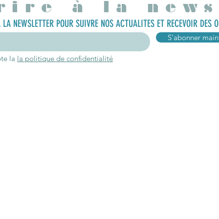
rire à la news
 LA NEWSLETTER POUR SUIVRE NOS ACTUALITES ET RECEVOIR DES O
S'abonner main
pte la
la politique de confidentialité
Connexion
Inform
ropos
Mon compte
Ou nous trouve
oire
Mes favoris
Contact
gagements
Mes commandes
Blog
aires
Programme Fidélité