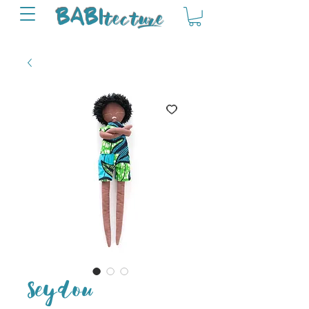
tectu
re
BABI
Seydou