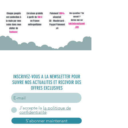
Chaque poupée
Livraison gratuite
Paiement
100%
Une question ? Un
conseil ?
est confection à
à partir de
150 €
sécurisé
écrivez-moi sur
la main par mes
en France
CB - Mastercard -
babitectures@gmail
soins dans mon
métropolitaine
Paypal Paiement
.com
atelier de
x4
Toulouse
S'inscrire à
la newsletter
INSCRIVEZ-VOUS A LA NEWSLETTER POUR
SUIVRE NOS ACTUALITES ET RECEVOIR DES
OFFRES EXCLUSIVES
J'accepte la
la politique de
confidentialité
S'abonner maintenant