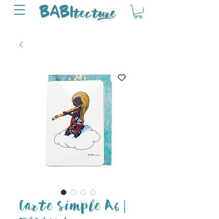
tectu
re
BABI
Carte simple A6 |