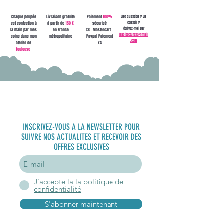
Chaque poupée
Livraison gratuite
Paiement
100%
Une question ? Un
conseil ?
est confection à
à partir de
150 €
sécurisé
écrivez-moi sur
la main par mes
en France
CB - Mastercard -
babitectures@gmail
soins dans mon
métropolitaine
Paypal Paiement
.com
atelier de
x4
Toulouse
S'inscrire à
la newsletter
INSCRIVEZ-VOUS A LA NEWSLETTER POUR
SUIVRE NOS ACTUALITES ET RECEVOIR DES
OFFRES EXCLUSIVES
J'accepte la
la politique de
confidentialité
S'abonner maintenant