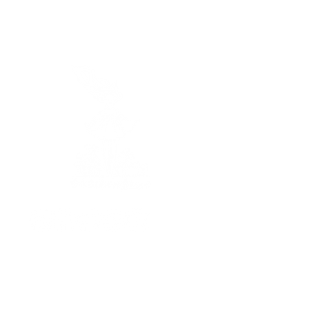
Horaires
Je vous réponds
du lundi au vendredi
de 9h à 17h