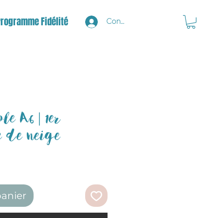
Programme Fidélité
Connexion
le A6 | 1er
 de neige
panier