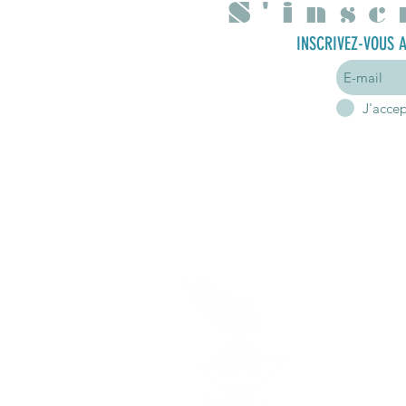
S'insc
INSCRIVEZ-VOUS A
J'acce
A p
Mon hist
Mes en
Hor