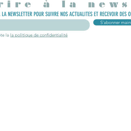
rire à la news
 LA NEWSLETTER POUR SUIVRE NOS ACTUALITES ET RECEVOIR DES O
S'abonner main
pte la
la politique de confidentialité
Connexion
Inform
ropos
Mon compte
Ou nous trouve
oire
Mes favoris
Contact
gagements
Mes commandes
Blog
aires
Programme Fidélité