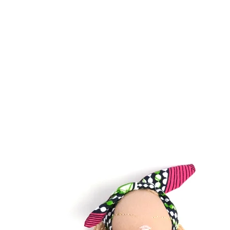
– Accompagnée d’u
lagon
– Emballage sans pl