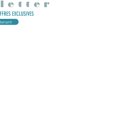
letter
FFRES EXCLUSIVES
tenant
ations
Mes produits
r
Babidolls et babiboys
Babidoudous
Poupées fantastiques