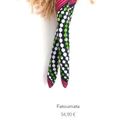
Aperçu rapide
Fatoumata
Prix
54,90 €