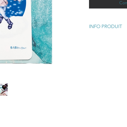
Com
INFO PRODUIT
Accompagnée d’une
cette jolie carte se
messages ou pour se
mur ou posée sur un
Cette carte a été im
Babitecture dans not
son univers il s'ins
dans les villes de L
de son séjour dans l
Ses illustrations ca
et heureux de la vie
l'Afrique subsaharie
Taille de la carte : 