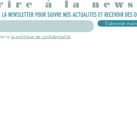
rire à la news
 LA NEWSLETTER POUR SUIVRE NOS ACTUALITES ET RECEVOIR DES O
S'abonner main
pte la
la politique de confidentialité
Connexion
Inform
ropos
Mon compte
Ou nous trouve
oire
Mes favoris
Contact
gagements
Mes commandes
Blog
aires
Programme Fidélité