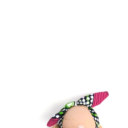
Les frais de retours 
Pour toute question 
laisser un petit mes
ou à babitectures@