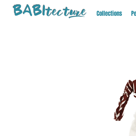
tectu
re
BABI
Collections
Pe