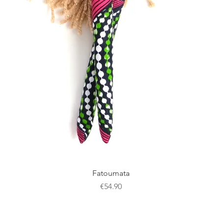
Quick View
Fatoumata
Price
€54.90