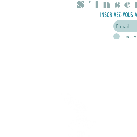
S'insc
INSCRIVEZ-VOUS A
J'acce
A p
Mon hist
Mes en
Hor