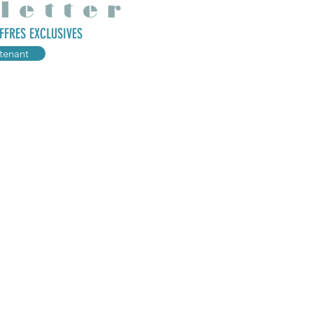
letter
FFRES EXCLUSIVES
tenant
ations
Mes produits
r
Babidolls et babiboys
Babidoudous
Poupées fantastiques