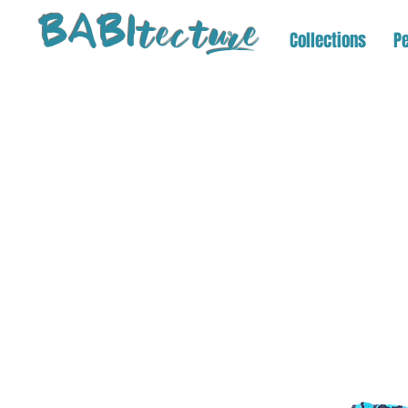
tectu
re
BABI
Collections
Pe