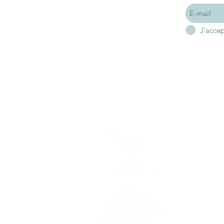
J'acce
A p
Mon hist
Mes en
Hor
Je vous
du lundi