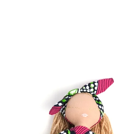
laisser un petit mes
ou à babitectures@