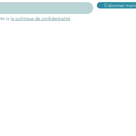
S'abonner main
pte la
la politique de confidentialité
Connexion
Inform
ropos
Mon compte
Ou nous trouve
oire
Mes favoris
Contact
gagements
Mes commandes
Blog
aires
Programme Fidélité
FAQ
 réponds
Livraisons & ret
 au vendredi