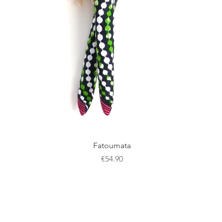
Quick View
Fatoumata
Price
€54.90