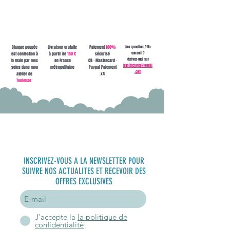
Chaque poupée
Livraison gratuite
Paiement
100%
Une question ? Un
conseil ?
est confection à
à partir de
150 €
sécurisé
écrivez-moi sur
la main par mes
en France
CB - Mastercard -
babitectures@gmail
soins dans mon
métropolitaine
Paypal Paiement
.com
atelier de
x4
Toulouse
S'inscrire à
la newsletter
INSCRIVEZ-VOUS A LA NEWSLETTER POUR
SUIVRE NOS ACTUALITES ET RECEVOIR DES
OFFRES EXCLUSIVES
J'accepte la
la politique de
confidentialité