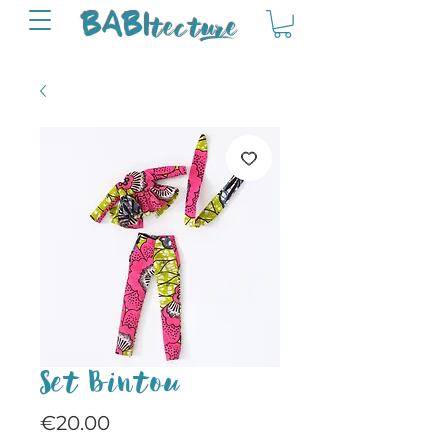
tectu
re
BABI
Set Bintou
Price
€20.00