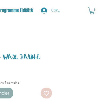
Programme Fidélité
Connexion
és WAX JAUNE
ans 1 semaine
nder