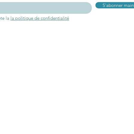
S'abonner main
pte la
la politique de confidentialité
Connexion
Inform
ropos
Mon compte
Ou nous trouve
oire
Mes favoris
Contact
gagements
Mes commandes
Blog
aires
Programme Fidélité
FAQ
 réponds
Livraisons & ret
 au vendredi