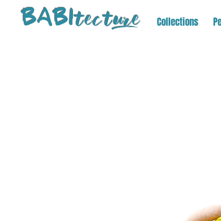
tectu
re
BABI
Collections
Pe