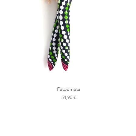
Aperçu rapide
Fatoumata
Prix
54,90 €