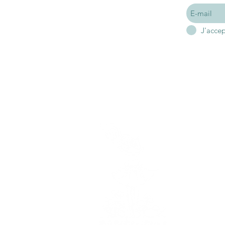
J'acce
A p
Mon hist
Mes en
Hor
Je vous
du lundi