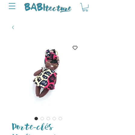
tectu
re
BABI
Porte-clés