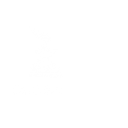
Horaires
Je vous réponds
du lundi au vendredi
de 9h à 17h