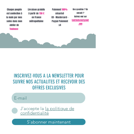
Chaque poupée
Livraison gratuite
Paiement
100%
Une question ? Un
conseil ?
est confection à
à partir de
150 €
sécurisé
écrivez-moi sur
la main par mes
en France
CB - Mastercard -
babitectures@gmail
soins dans mon
métropolitaine
Paypal Paiement
.com
atelier de
x4
Toulouse
S'inscrire à
la newsletter
INSCRIVEZ-VOUS A LA NEWSLETTER POUR
SUIVRE NOS ACTUALITES ET RECEVOIR DES
OFFRES EXCLUSIVES
J'accepte la
la politique de
confidentialité
S'abonner maintenant