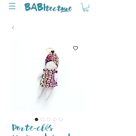
tectu
re
BABI
Porte-clés