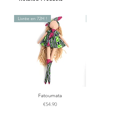
fait main en France, à Juvignac en
série limitée
Livrée en 72H !
Livrée en 72H !
Fatoumata
Price
€54.90