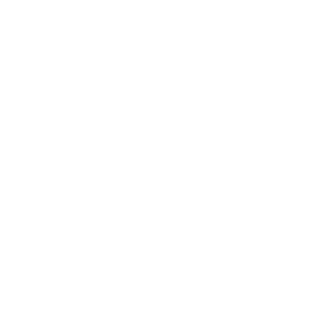
Horaires
Je vous réponds
du lundi au vendredi
de 9h à 17h