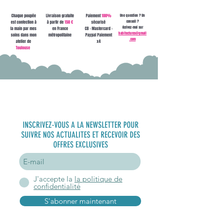
Chaque poupée
Livraison gratuite
Paiement
100%
Une question ? Un
conseil ?
est confection à
à partir de
150 €
sécurisé
écrivez-moi sur
la main par mes
en France
CB - Mastercard -
babitectures@gmail
soins dans mon
métropolitaine
Paypal Paiement
.com
atelier de
x4
Toulouse
S'inscrire à
la newsletter
INSCRIVEZ-VOUS A LA NEWSLETTER POUR
SUIVRE NOS ACTUALITES ET RECEVOIR DES
OFFRES EXCLUSIVES
J'accepte la
la politique de
confidentialité
S'abonner maintenant