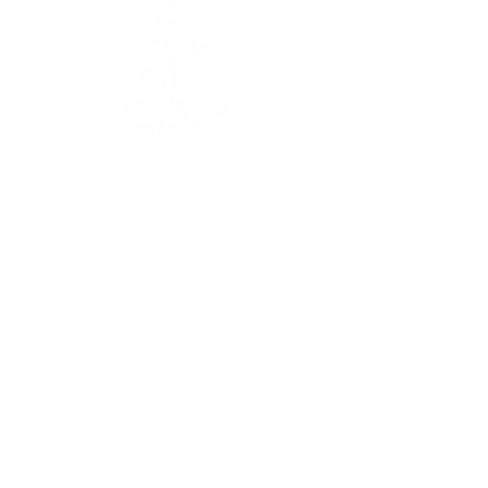
Horaires
Je vous réponds
du lundi au vendredi
de 9h à 17h
A propos
Mon histoire
Mes engagements