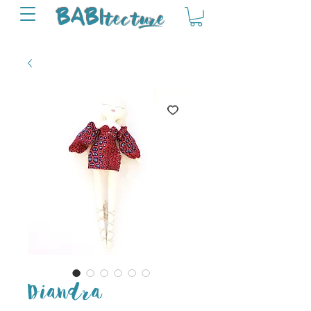
tectu
re
BABI
Diandra