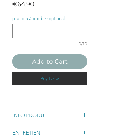
Price
€64.90
prénom à broder (optional)
0/10
Add to Cart
Buy Now
INFO PRODUIT
Diandra est une magnifique poupée
ENTRETIEN
souple artisanale albinos.