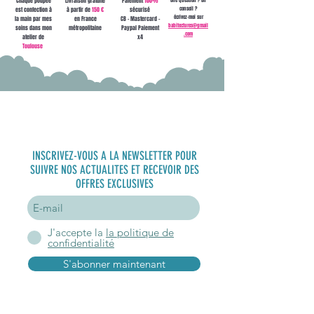
Chaque poupée
Livraison gratuite
Paiement
100%
conseil ?
est confection à
à partir de
150 €
sécurisé
écrivez-moi sur
la main par mes
en France
CB - Mastercard -
babitectures@gmail
soins dans mon
métropolitaine
Paypal Paiement
.com
atelier de
x4
Toulouse
S'inscrire à
la newsletter
INSCRIVEZ-VOUS A LA NEWSLETTER POUR
SUIVRE NOS ACTUALITES ET RECEVOIR DES
OFFRES EXCLUSIVES
J'accepte la
la politique de
confidentialité
S'abonner maintenant