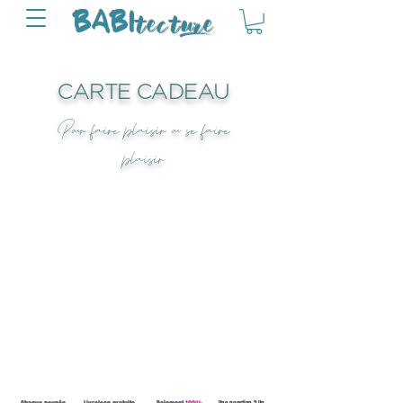
tectu
re
BABI
CARTE CADEAU
Pour faire plaisir ou se faire
plaisir
Une question ? Un