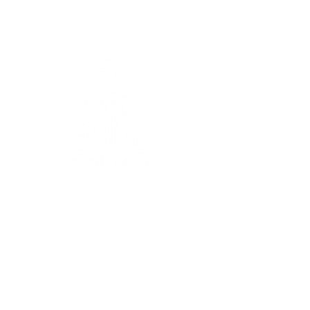
Horaires
Je vous réponds
du lundi au vendredi
de 9h à 17h